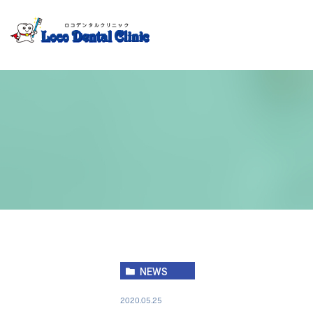
院長挨拶
診療案内
審美治療
矯正
NEWS
2020.05.25